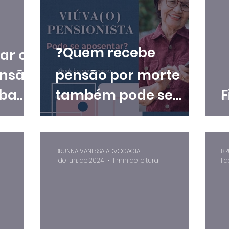
❓Quem recebe
tar ou
ensão
pensão por morte
iba
também pode se
F
aposentar?
BRUNNA VANESSA ADVOCACIA
BR
1 de jun. de 2024
1 min de leitura
1 