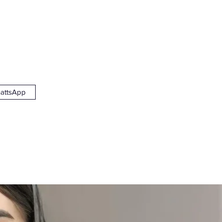
stos. Conte com nossa
 comprometimento para
r assistência legal para
attsApp