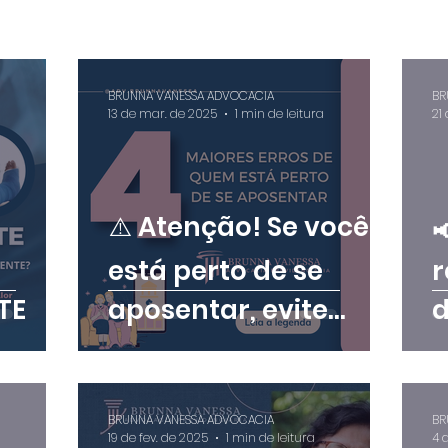
BRUNNA VANESSA ADVOCACIA
BR
13 de mar. de 2025
1 min de leitura
21
⚠️ Atenção! Se você

está perto de se
r
TE
aposentar, evite
d
esses 4 erros:
c
BRUNNA VANESSA ADVOCACIA
BR
19 de fev. de 2025
1 min de leitura
4 