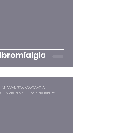
ibromialgia
UNNA VANESSA ADVOCACIA
de jun. de 2024
1 min de leitura