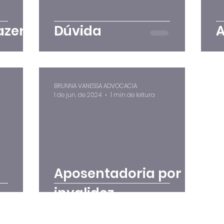
azer?
Dúvida
A
BRUNNA VANESSA ADVOCACIA
1 de jun. de 2024
1 min de leitura
Aposentadoria por
invalidez