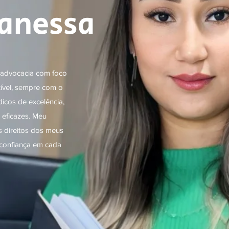
anessa
e advocacia com foco
 cível, sempre com o
icos de excelência,
 eficazes. Meu
s direitos dos meus
 confiança em cada