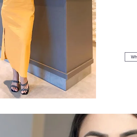
resultados ju
experiência e
garantir a melho
você.
Wh