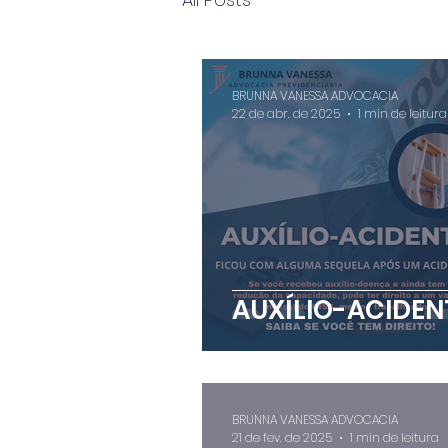
BRUNNA VANESSA ADVOCACIA
22 de abr. de 2025
1 min de leitura
AUXÍLIO-ACIDEN
BRUNNA VANESSA ADVOCACIA
21 de fev. de 2025
1 min de leitura