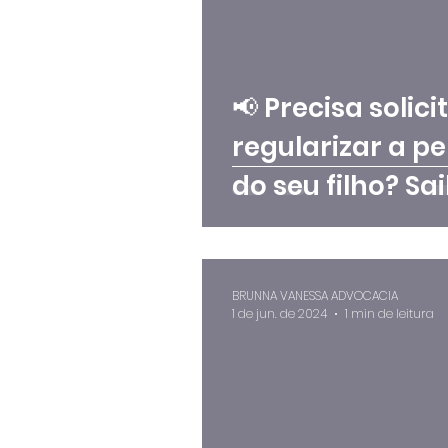
📢 Precisa solici
regularizar a p
do seu filho? Sa
como agir!
BRUNNA VANESSA ADVOCACIA
1 de jun. de 2024
1 min de leitura