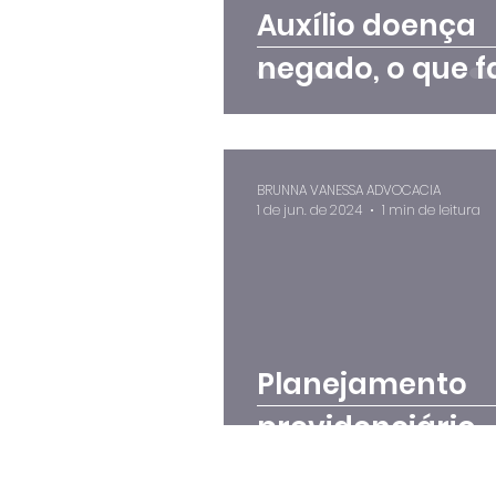
Auxílio doença
negado, o que f
BRUNNA VANESSA ADVOCACIA
1 de jun. de 2024
1 min de leitura
Planejamento
previdenciário