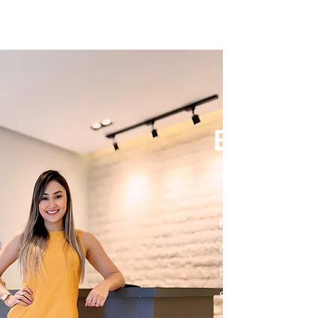
BRUNN
ADV
Bem-vindo ao 
advocacia! Somos
previdenciário, f
soluções jurídi
proteger seus