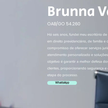
Brunna V
OAB/GO 54.260
Há seis anos, fundei meu escritório d
em direito previdenciário, de família e
compromisso de oferecer serviços juríd
atendimento personalizado e soluções
objetivo é garantir a melhor defesa do
clientes, proporcionando segurança e
etapa do processo.
WhattsApp