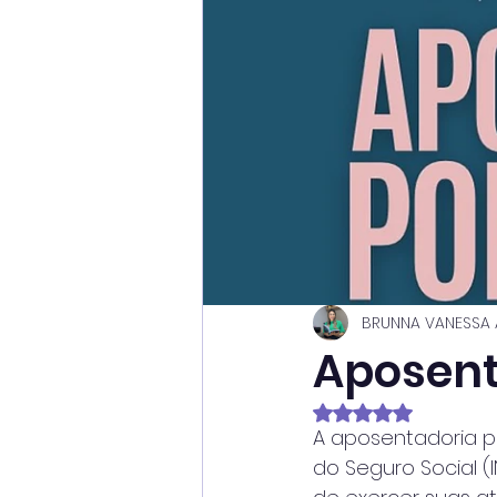
BRUNNA VANESSA
Aposent
Avaliado com NaN d
A aposentadoria po
do Seguro Social 