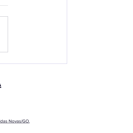
larizar a pensão do
filho? Saiba como
ão de fixação de
!
entos é fundamental
 garantir que crianças e
escentes tenham o
rte financeiro
sário para seu...
A
aldas Novas/GO.