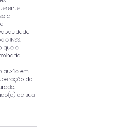
es.
querente 
se a 
a 
ncapacidade 
lo INSS.
o que o 
erminado 
 auxílio em 
cuperação da 
urado.
ado(a) de sua 