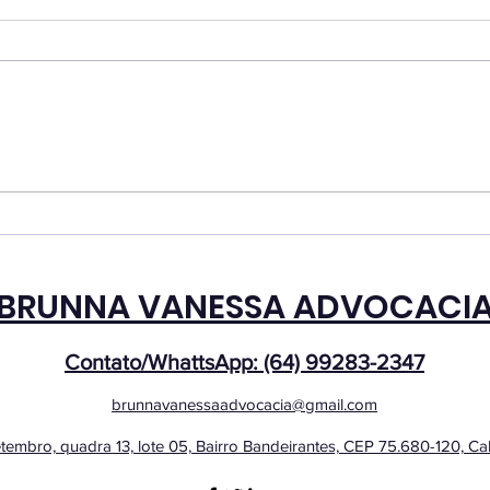
regu
seu 
A aç
agir
alim
para
adol
⚠️ Atenção! Se você está
supo
neces
perto de se aposentar,
evite esses 4 erros:
BRUNNA VANESSA ADVOCACI
Contato/WhattsApp: (64) 99283-2347
brunnavanessaadvocacia@gmail.com
tembro, quadra 13, lote 05, Bairro Bandeirantes, CEP 75.680-120, C