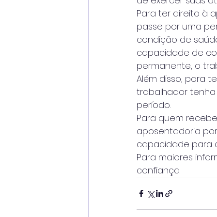
de exercer suas a
Para ter direito à
passe por uma perí
condição de saúde 
capacidade de con
permanente, o tra
Além disso, para te
trabalhador tenha 
período.
Para quem recebe a
aposentadoria por
capacidade para a
Para maiores info
confiança.