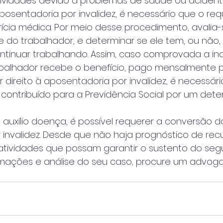
tividades devido a problemas de saúde ou acident
 aposentadoria por invalidez, é necessário que o re
cia médica. Por meio desse procedimento, avalia-
do trabalhador, e determinar se ele tem, ou não, 
tinuar trabalhando. Assim, caso comprovada a i
balhador recebe o benefício, pago mensalmente pe
r direito à aposentadoria por invalidez, é necessári
contribuído para a Previdência Social por um det
uxílio doença, é possível requerer a conversão do
 invalidez. Desde que não haja prognóstico de re
tividades que possam garantir o sustento do seg
rmações e análise do seu caso, procure um advog