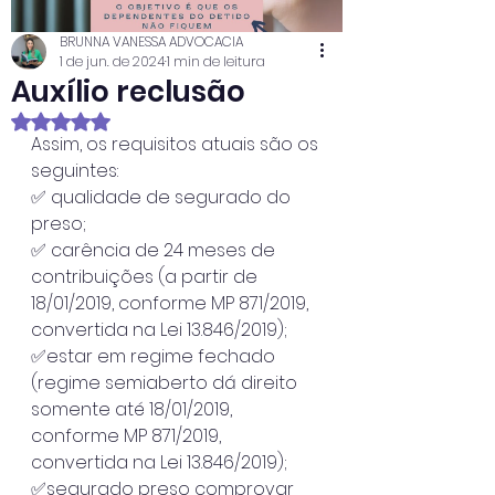
BRUNNA VANESSA ADVOCACIA
1 de jun. de 2024
1 min de leitura
Auxílio reclusão
Avaliado com NaN de 5 estrelas.
Assim, os requisitos atuais são os 
seguintes:
✅ qualidade de segurado do 
preso;
✅ carência de 24 meses de 
contribuições (a partir de 
18/01/2019, conforme MP 871/2019, 
convertida na Lei 13.846/2019);
✅estar em regime fechado 
(regime semiaberto dá direito 
somente até 18/01/2019, 
conforme MP 871/2019, 
convertida na Lei 13.846/2019);
✅segurado preso comprovar 